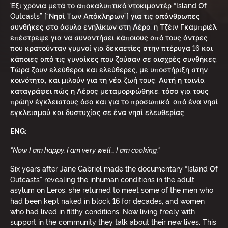
Έξι χρόνια μετά το αποκαλυπτικό ντοκιμαντέρ “Island Οf
Outcasts” [“Νησί Των Απόκληρων”] για τις απάνθρωπες
συνθήκες στο άσυλο ενηλίκων στη Λέρο, η Τζέιν Γκαμπριέλ
επέστρεψε για να συναντήσει κάποιους από τους άντρες
που κρατούνταν γυμνοί για δεκαετίες στην πτέρυγα 16 και
κάποιες από τις γυναίκες που ζούσαν σε αισχρές συνθήκες.
Τώρα ζουν ελεύθεροι και ελεύθερες, με υποστήριξη στην
κοινότητα, και μιλούν για τη νέα ζωή τους. Αυτή η ταινία
καταγράφει πώς η Λέρος μεταμορφώθηκε, τόσο για τους
πρώην έγκλειστους όσο και για το προσωπικό, από ένα νησί
εγκλεισμού και δυστυχίας σε ένα νησί ελευθερίας.
ENG:
“Now I am happy, I am very well… I am cooking.”
Six years after Jane Gabriel made the documentary “Island Οf
Outcasts” revealing the inhuman conditions in the adult
asylum on Leros, she returned to meet some of the men who
had been kept naked in block 16 for decades, and women
who had lived in filthy conditions. Now living freely with
support in the community they talk about their new lives. This