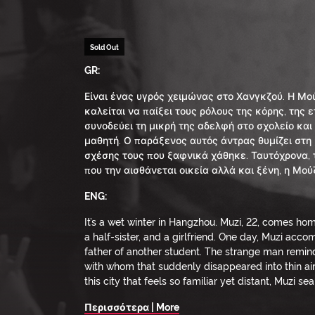
Sold Out
GR:
Είναι ένας υγρός χειμώνας στο Χανγκζού. Η Μούζ
καλείται να παίξει τους ρόλους της κόρης, της
συνοδεύει τη μικρή της αδελφή στο σχολείο και
μαθητή. Ο παράξενος αυτός άντρας θυμίζει στη 
σχέσης τους που ξαφνικά χάθηκε. Ταυτόχρονα, 
που την αισθάνεται οικεία αλλά και ξένη, η Μού
ENG:
It’s a wet winter in Hangzhou. Muzi, 22, comes ho
a half-sister, and a girlfriend. One day, Muzi acco
father of another student. The strange man remind
with whom that suddenly disappeared into thin air. 
this city that feels so familiar yet distant, Muzi 
Περισσότερα | More