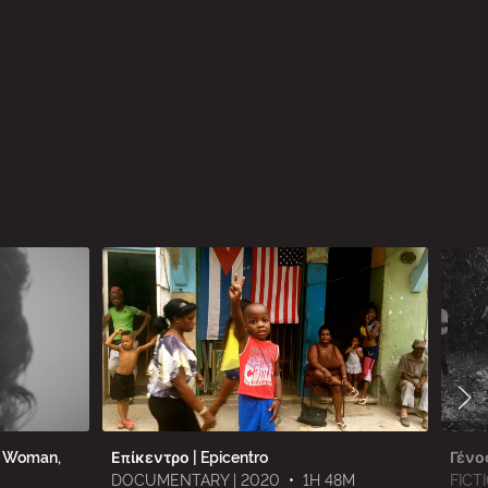
A Woman,
Επίκεντρο | Epicentro
Γένο
DOCUMENTARY | 2020
•
1H 48M
FICT