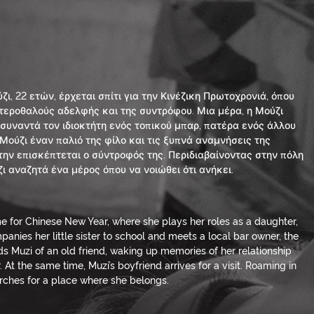
ι, 22 ετών, έρχεται σπίτι για την Κινέζικη Πρωτοχρονιά, όπου
 ετεροθαλούς αδελφής και της συντρόφου. Μια μέρα, η Μούζι
 συναντά τον ιδιοκτήτη ενός τοπικού μπαρ, πατέρα ενός άλλου
Μούζι έναν παλιό της φίλο και τις ξυπνά αναμνήσεις της
την επισκέπτεται ο σύντροφός της. Περιδιαβαίνοντας στην πόλη
ζι αναζητά ένα μέρος όπου να νοιώθει ότι ανήκει.
me for Chinese New Year, where she plays her roles as a daughter,
mpanies her little sister to school and meets a local bar owner, the
s Muzi of an old friend, waking up memories of her relationship
At the same time, Muzi’s boyfriend arrives for a visit. Roaming in
searches for a place where she belongs.