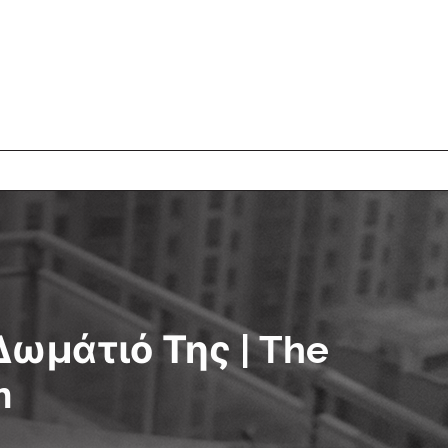
Δωμάτιό Της | The
m