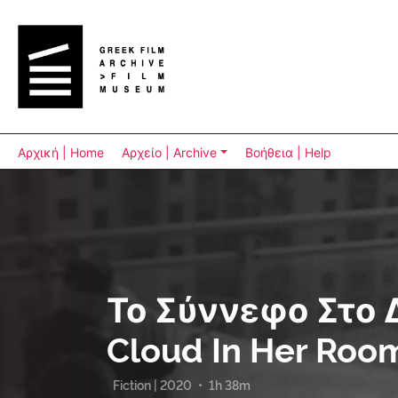
Αρχική | Home
Αρχείο | Archive
Βοήθεια | Help
Το Σύννεφο Στο 
Cloud In Her Roo
Fiction | 2020
•
1h 38m