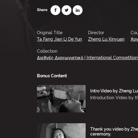
Share
Original Title
Director
Cou
Ta Fang Jian Li De Yun
Zheng Lu Xinyuan
Χον
Collection
Διεθνές Διαγωνιστικό | International Competition
Bonus Content
Intro Video by Zheng L
Introduction Video by t
Thank you video by Zhe
ceremony.