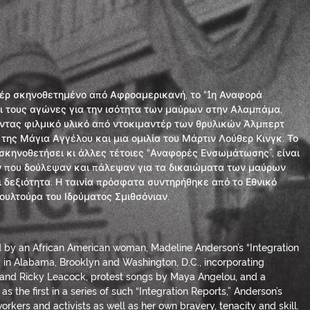
έρ σκηνοθετημένο από Αφροαμερικανή, το “1η Αναφορά
 τους αγώνες για την ισότητα των μαύρων στην Αλαμπάμα,
ώντας φιλμικό υλικό από ντοκιμαντέρ των θρυλικών Άλμπερτ
 της Μάγια Αγγέλου και μια ομιλία του Μάρτιν Λούθερ Κινγκ. Το
 σκηνοθετήσει κι άλλες τέτοιες “Αναφορές Ενσωμάτωσης”, είναι
ν που δούλεψαν και πάλεψαν για τα δικαιώματα των μαύρων
αι δεξιότητα. Η ταινία πρόσφατα συντηρήθηκε από το Εθνικό
ουλτούρα του Ιδρύματος Σμιθσόνιαν.
d by an African American woman, Madeline Anderson’s “Integration
y in Alabama, Brooklyn and Washington, D.C., incorporating
and Ricky Leacock, protest songs by Maya Angelou, and a
as the first in a series of such “Integration Reports,” Anderson’s
orkers and activists as well as her own bravery, tenacity and skill.