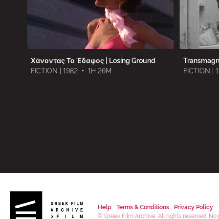
Χάνοντας Το Έδαφος | Losing Ground
Transmagn
FICTION | 1982
•
1H 26M
FICTION | 
Help
Terms & Conditions
Privacy Policy
© Greek Film Archive. All rights reserved. No