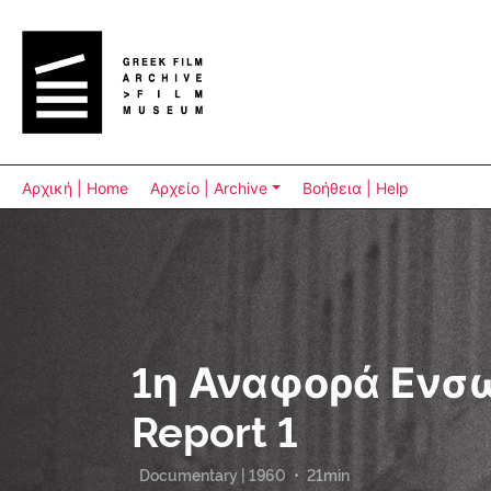
Αρχική | Home
Αρχείο | Archive
Βοήθεια | Help
1η Αναφορά Ενσω
Report 1
Documentary | 1960
•
21min