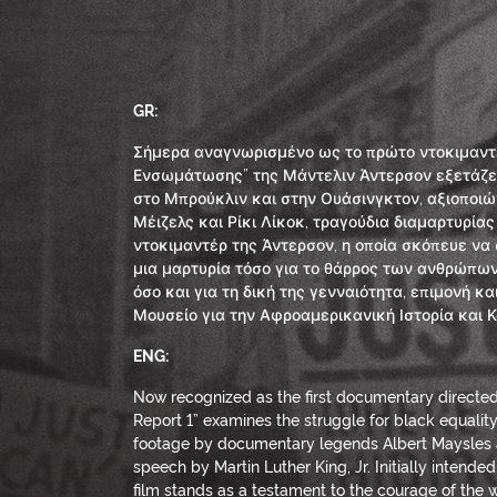
GR:
Σήμερα αναγνωρισμένο ως το πρώτο ντοκιμαντ
Ενσωμάτωσης” της Μάντελιν Άντερσον εξετάζει
στο Μπρούκλιν και στην Ουάσινγκτον, αξιοποι
Μέιζελς και Ρίκι Λίκοκ, τραγούδια διαμαρτυρίας
ντοκιμαντέρ της Άντερσον, η οποία σκόπευε να
μια μαρτυρία τόσο για το θάρρος των ανθρώπω
όσο και για τη δική της γενναιότητα, επιμονή κ
Μουσείο για την Αφροαμερικανική Ιστορία και Κ
ENG:
Now recognized as the first documentary directe
Report 1” examines the struggle for black equalit
footage by documentary legends Albert Maysles 
speech by Martin Luther King, Jr. Initially intended 
film stands as a testament to the courage of the w