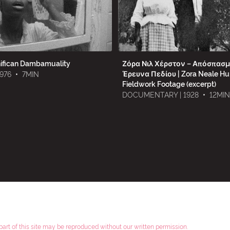
ifican Dambamuality
Ζόρα Νιλ Χέρστον – Απόσπασ
Έρευνα Πεδίου | Zora Neale Hur
1976
•
7MIN
Fieldwork Footage (excerpt)
DOCUMENTARY | 1928
•
12MIN
 part of this site may be reproduced without our written permission.