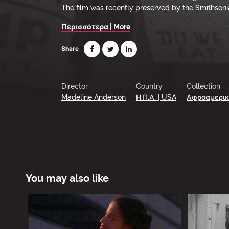
The film was recently preserved by the Smithsoni
Περισσότερα | More
Share
Director
Country
Collection
Madeline Anderson
Η.Π.Α. | USA
Αφροαμερικά
You may also like