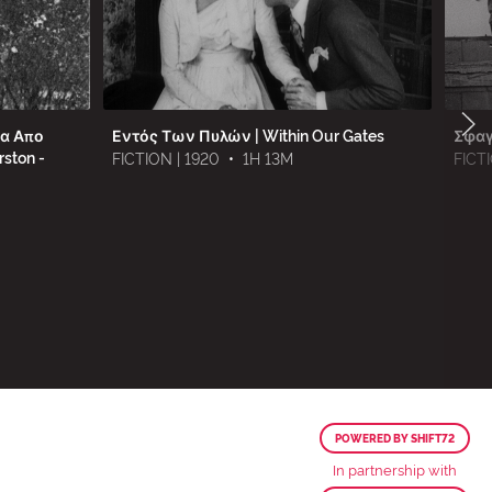
μα Απο
Εντός Των Πυλών | Within Our Gates
Σφαγ
ston -
FICTION | 1920
•
1H 13M
FICTI
POWERED BY SHIFT72
In partnership with