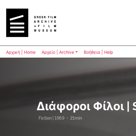
Αρχική | Home
Αρχείο | Archive
Βοήθεια | Help
Διάφοροι Φίλοι | 
Fiction | 1969
•
21min