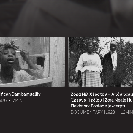
ifican Dambamuality
Ζόρα Νιλ Χέρστον – Απόσπασ
Έρευνα Πεδίου | Zora Neale Hur
1976
•
7MIN
Fieldwork Footage (excerpt)
DOCUMENTARY | 1928
•
12MIN