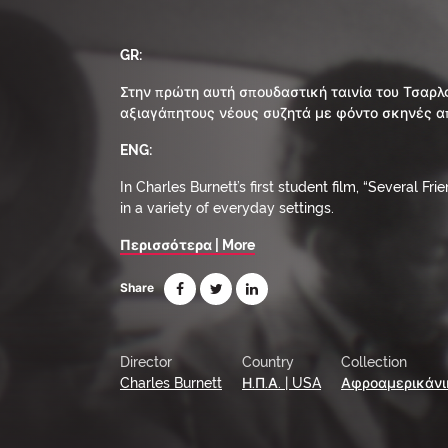
GR:
Στην πρώτη αυτή σπουδαστική ταινία του Τσαρλς
αξιαγάπητους νέους συζητά με φόντο σκηνές α
ENG:
In Charles Burnett’s first student film, “Several 
in a variety of everyday settings.
Περισσότερα | More
Share
Director
Country
Collection
Charles Burnett
Η.Π.Α. | USA
Αφροαμερικάνικ