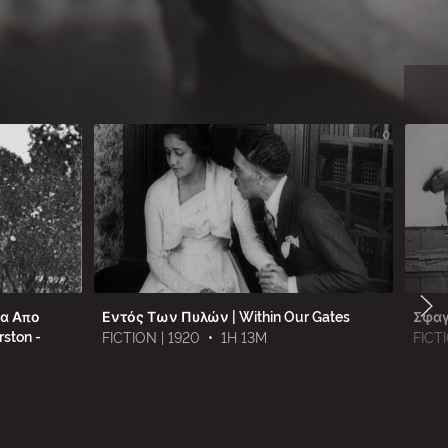
μα Απο
Εντός Των Πυλών | Within Our Gates
Σφαγ
ston -
FICTION | 1920
•
1H 13M
FICTI